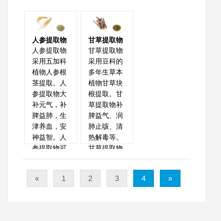
人参提取物
甘草提取物
人参提取物
甘草提取物
采用五加科
采用豆科的
植物人参根
多年生草本
茎提取。人
植物甘草块
参提取物大
根提取。甘
补元气，补
草提取物补
脾益肺，生
脾益气、润
津养血，安
肺止咳、清
神益智。人
热解毒等。
参提取物可
甘草提取物
用于保健食
是一种药、
品和日……
食两用……
«
1
2
3
4
»