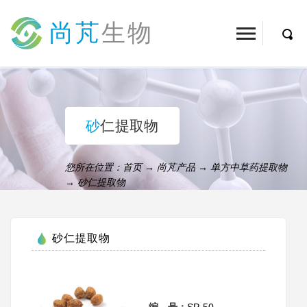
尚芃
生物
砂仁提取物
您所在位置：
首页
→
尚芃产品
→
单方中草药提取物
→
砂仁提取物
砂仁提取物