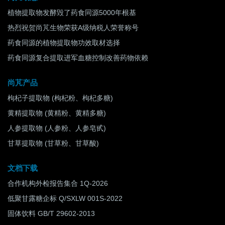
植物提取物发酵毁了药食同源5000年根基
热烈祝贺尚芃生物荣获A级纳税人荣誉称号
药食同源的植物提取物功效取材选择
药食同源复合提取进军血糖控制改善药物依赖
尚芃产品
枸杞子提取物 (枸杞粉、枸杞多糖)
黄精提取物 (黄精粉、黄精多糖)
人参提取物 (人参粉、人参皂甙)
甘草提取物 (甘草粉、甘草酸)
文档下载
合作机构外检报告集合 1Q-2026
低聚甘露糖企标 Q/SXLW 001S-2022
固体饮料 GB/T 29602-2013